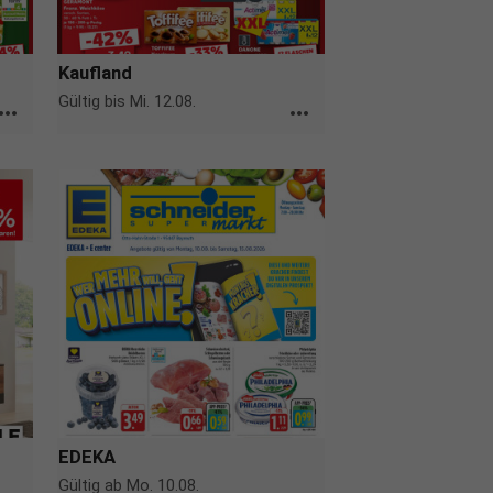
Kaufland
Gültig bis Mi. 12.08.
ore_horiz
more_horiz
EDEKA
Gültig ab Mo. 10.08.