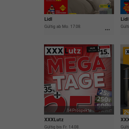
Lidl
Lidl
Gültig ab Mo. 17.08.
Gült
more_horiz
14 Prospekte
XXXLutz
XXX
Gültig bis Fr. 14.08.
Gült