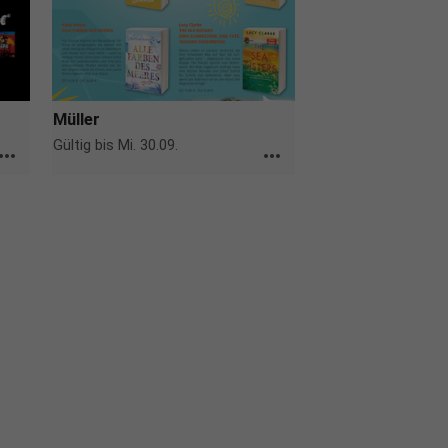
Müller
Gültig bis Mi. 30.09.
ore_horiz
more_horiz