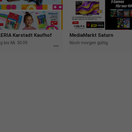
ERIA Karstadt Kaufhof
MediaMarkt Saturn
ig bis Mi. 30.09.
Noch morgen gültig
more_horiz
m