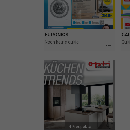
EURONICS
GAL
Noch heute gültig
Gült
more_horiz
4 Prospekte